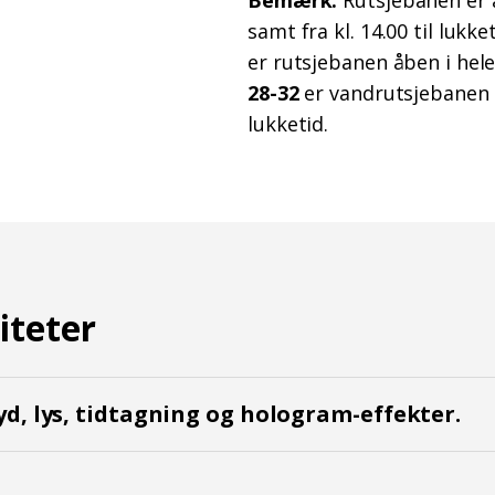
Bemærk:
Rutsjebanen er å
samt fra kl. 14.00 til lukk
er rutsjebanen åben i he
28-32
er vandrutsjebanen d
lukketid.
iteter
d, lys, tidtagning og hologram-effekter.