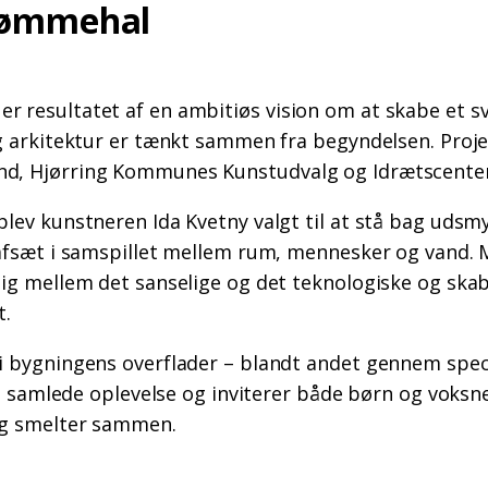
vømmehal
r resultatet af en ambitiøs vision om at skabe et 
g arkitektur er tænkt sammen fra begyndelsen. Proje
d, Hjørring Kommunes Kunstudvalg og Idrætscenter
blev kunstneren Ida Kvetny valgt til at stå bag uds
 afsæt i samspillet mellem rum, mennesker og vand. 
ig mellem det sanselige og det teknologiske og skab
t.
i bygningens overflader – blandt andet gennem speci
en samlede oplevelse og inviterer både børn og voksne 
ng smelter sammen.