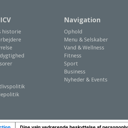
ICV
Navigation
 historie
Ophold
rbejdere
Menu & Selskaber
relse
Vand & Wellness
dygtighed
Fitness
sorer
Sport
Business
Nyheder & Events
tlivspolitik
epolitik
ction
Dine valg vedrørende beskyttelse af personopl