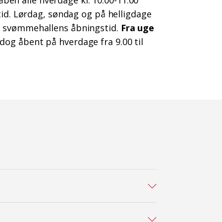
ben alle hverdage kl. 10.00-11.00
etid. Lørdag, søndag og på helligdage
le svømmehallens åbningstid.
Fra uge
og åbent på hverdage fra 9.00 til