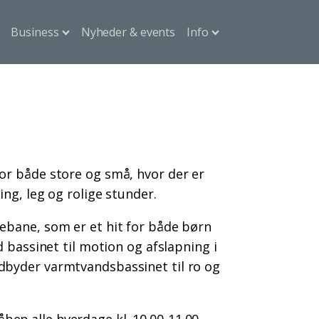
Business
Nyheder & events
Info
or både store og små, hvor der er
ing, leg og rolige stunder.
ebane, som er et hit for både børn
d bassinet til motion og afslapning i
dbyder varmtvandsbassinet til ro og