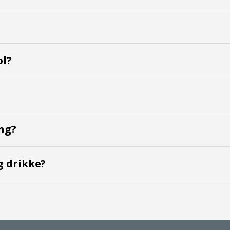
ol?
ng?
 drikke?