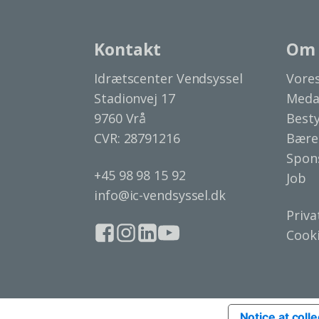
Kontakt
Om 
Idrætscenter Vendsyssel
Vores
Stadionvej 17
Meda
9760 Vrå
Besty
CVR: 28791216
Bære
Spon
+45 98 98 15 92
Job
info@ic-vendsyssel.dk
Priva
Cooki
Notice at colle