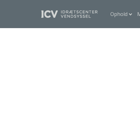
Ophold
M