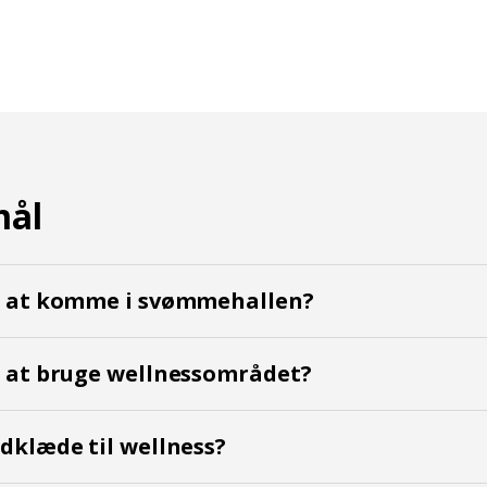
mål
r at komme i svømmehallen?
r at bruge wellnessområdet?
dklæde til wellness?