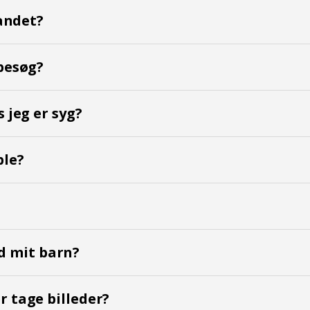
vandet?
tbesøg?
s jeg er syg?
ble?
 mit barn?
r tage billeder?