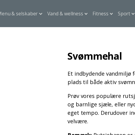
enu & selskaber
Vand & wellness
Fitness
Sport
Svømmehal
Et indbydende vandmiljø f
plads til både aktiv svømn
Prøv vores populære rutsj
og barnlige sjæle, eller ny
eget tempo. Derudover in
velvære.