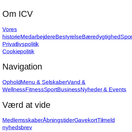
Om ICV
Vores
historie
Medarbejdere
Bestyrelse
Bæredygtighed
Spo
Privatlivspolitik
Cookiepolitik
Navigation
Ophold
Menu & Selskaber
Vand &
Wellness
Fitness
Sport
Business
Nyheder & Events
Værd at vide
Medlemsskaber
Åbningstider
Gavekort
Tilmeld
nyhedsbrev