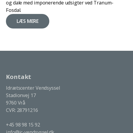
og dale med imponerende udsigter ved Tranum-
Fosdal.
LÆS MERE
Kontakt
Idrætscenter Vendsyssel
Stadionvej 17
9760 Vrå
CVR: 28791216
+45 98 98 15 92
info@ic-vendsyssel.dk