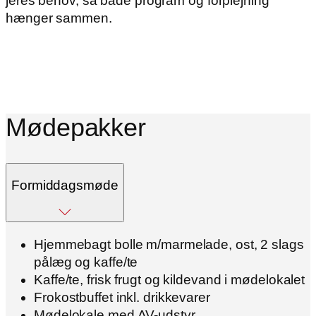
jeres behov, så både program og forplejning
hænger sammen.
Mødepakker
Formiddagsmøde
Hjemmebagt bolle m/marmelade, ost, 2 slags
pålæg og kaffe/te
Kaffe/te, frisk frugt og kildevand i mødelokalet
Frokostbuffet inkl. drikkevarer
Mødelokale med AV-udstyr