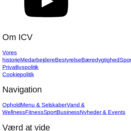
Om ICV
Vores
historie
Medarbejdere
Bestyrelse
Bæredygtighed
Spo
Privatlivspolitik
Cookiepolitik
Navigation
Ophold
Menu & Selskaber
Vand &
Wellness
Fitness
Sport
Business
Nyheder & Events
Værd at vide