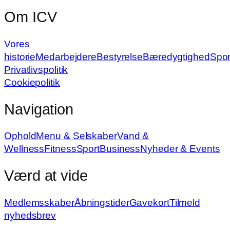
Om ICV
Vores
historie
Medarbejdere
Bestyrelse
Bæredygtighed
Spo
Privatlivspolitik
Cookiepolitik
Navigation
Ophold
Menu & Selskaber
Vand &
Wellness
Fitness
Sport
Business
Nyheder & Events
Værd at vide
Medlemsskaber
Åbningstider
Gavekort
Tilmeld
nyhedsbrev