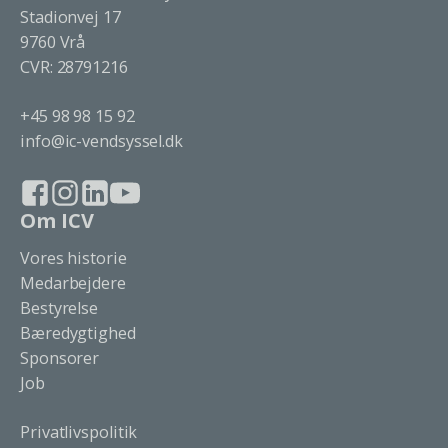
Stadionvej 17
9760 Vrå
CVR: 28791216
+45 98 98 15 92
info@ic-vendsyssel.dk
Om ICV
Vores historie
Medarbejdere
Bestyrelse
Bæredygtighed
Sponsorer
Job
Privatlivspolitik