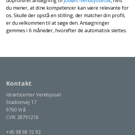
uopfordret ansøgning til
job@ic-vendsyssel.dk
, hvis
du mener, at dine kompetencer kan være relevante for
os. Skulle der opstå en stilling, der matcher din profil,
er du velkommen til at søge den. Ansøgninger
gemmes i 6 måneder, hvorefter de automatisk slettes.
Kontakt
Idrætscenter Vendsyssel
Stadionvej 17
9760 Vrå
CVR: 28791216
+45 98 98 15 92