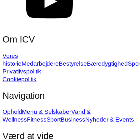
Om ICV
Vores
historie
Medarbejdere
Bestyrelse
Bæredygtighed
Spo
Privatlivspolitik
Cookiepolitik
Navigation
Ophold
Menu & Selskaber
Vand &
Wellness
Fitness
Sport
Business
Nyheder & Events
Værd at vide